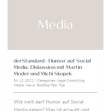
derStandard – Humor auf Social
Media: Diskussion mit Martin
Moder und Michi Skopek
06.12.2022
|
Categories:
Legal Consulting
,
Media
,
News
,
Rooftop Talk
,
Top
Wie weit darf Humor auf Social
Media gehen? Was ist erlaubt und