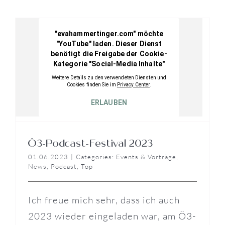
Ö3-Podcast-Festival 2023
01.06.2023
|
Categories:
Events & Vorträge
,
News
,
Podcast
,
Top
Ich freue mich sehr, dass ich auch
2023 wieder eingeladen war, am Ö3-