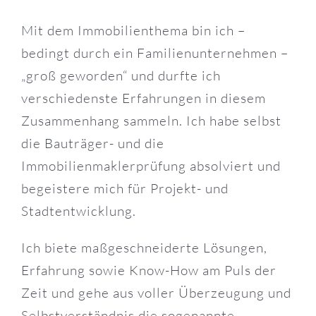
Mit dem Immobilienthema bin ich –
Home
Home
bedingt durch ein Familienunternehmen –
About
About
„groß geworden“ und durfte ich
Legal
Legal
verschiedenste Erfahrungen in diesem
Zusammenhang sammeln. Ich habe selbst
Consulting
Consulting
die Bauträger- und die
Real Estate
Real Estate
Immobilienmaklerprüfung absolviert und
Media
Media
begeistere mich für Projekt- und
Kontakt
Kontakt
Stadtentwicklung.
Ich biete maßgeschneiderte Lösungen,
Erfahrung sowie Know-How am Puls der
Freyung 6/12/3-4
Freyung 6/12/3-4
Zeit und gehe aus voller Überzeugung und
1010 Wien
1010 Wien
Selbstverständnis die sogenannte