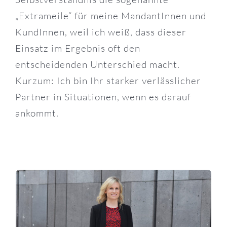
+ 43 676 37 33 946
+ 43 676 37 33 946
„Extrameile“ für meine MandantInnen und
office@evahammertinger.legal
office@evahammertinger.legal
KundInnen, weil ich weiß, dass dieser
Einsatz im Ergebnis oft den
entscheidenden Unterschied macht.
Kurzum: Ich bin Ihr starker verlässlicher
Partner in Situationen, wenn es darauf
ankommt.