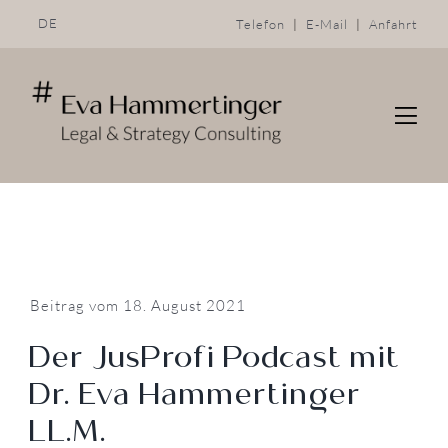
Skip
DE
Telefon
|
E-Mail
|
Anfahrt
to
content
Beitrag vom 18. August 2021
Der JusProfi Podcast mit
Dr. Eva Hammertinger
LL.M.